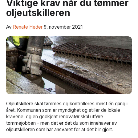
Viktige krav når du tømmer
oljeutskilleren
Av
Renate Heder
9. november 2021
Oljeutskillere skal tømmes
og kontrolleres
minst én gang i
året. K
ommunen som er myndighet og stiller de lokale
kravene, og en godkjent renovatør skal utføre
t
ømmejobben - men det
er det
du som innehaver av
oljeutskilleren som har ansvaret for at det blir gjort.