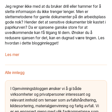
Jeg regner ikke med at du bruker drill eller hammer for å
slette informasjon du ikke trenger lenger. Men er
slettemetodene for gamle dokumenter på din arbeidsplass
gode nok? Hender det at sensitive dokumenter blir kastet i
papirkurven? Da er sjansene ganske store for at
uvedkommende kan få tilgang til dem. Ønsker du å
redusere sjansen for det, kan en dugnad være tingen. Les
hvordan i dette blogginnlegget!
Les mer
Alle innlegg
I Gjenvinningsbloggen ønsker vi å gi både
virksomheter og privatpersoner interessant og
relevant innhold om temaer som avfallshåndtering,
kildesortering, materialgjenvinning og farlig avfall. Vi
er en engasjert gjeng med ulik fagkompetanse som