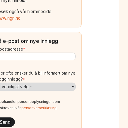
 nytt innhold.
esøk også vår hjemmeside
ww.ngn.no
å e-post om nye innlegg
postadresse
*
or ofte ønsker du å bli informert om nye
ogginnlegg?
*
 behandler personopplysninger som
skrevet i vår
personvernerklæring
.