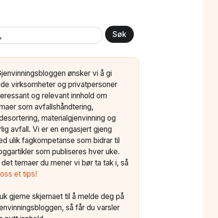
Søk
Gjenvinningsbloggen ønsker vi å gi
de virksomheter og privatpersoner
teressant og relevant innhold om
maer som avfallshåndtering,
ldesortering, materialgjenvinning og
rlig avfall. Vi er en engasjert gjeng
d ulik fagkompetanse som bidrar til
oggartikler som publiseres hver uke.
 det temaer du mener vi bør ta tak i, så
 oss et tips!
uk gjerne skjemaet til å melde deg på
envinningsbloggen, så får du varsler