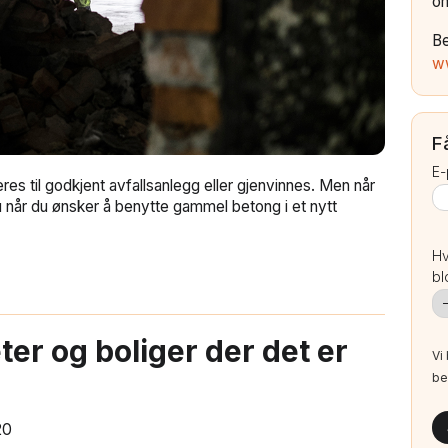
om
B
w
F
E-
eres til godkjent avfallsanlegg eller gjenvinnes. Men når
 når du ønsker å benytte gammel betong i et nytt
Hv
bl
eter og boliger der det er
Vi
be
20