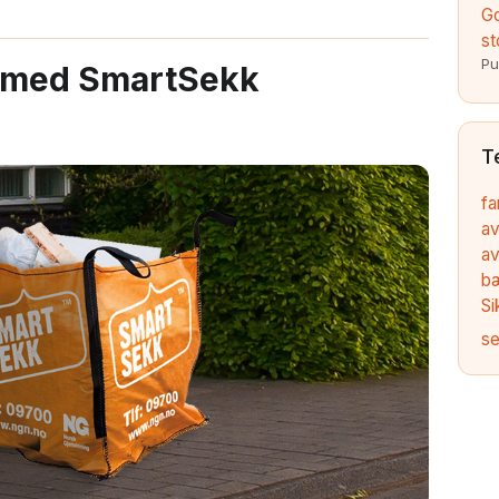
Go
st
Pu
 med SmartSekk
T
fa
av
av
b
Si
se