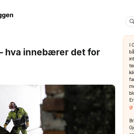
I 
– hva innebærer det for
bå
in
te
ki
fa
me
bl
Er
gi
Br
Gj