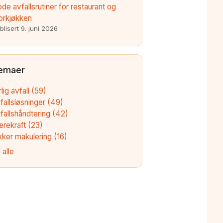
de avfallsrutiner for restaurant og
orkjøkken
blisert
9. juni 2026
emaer
rlig avfall
(59)
fallsløsninger
(49)
fallshåndtering
(42)
ærekraft
(23)
kker makulering
(16)
 alle