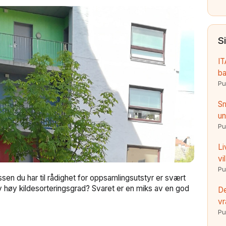
S
IT
ba
Pu
Sm
un
Pu
Li
vi
Pu
assen du har til rådighet for oppsamlingsutstyr er svært
 høy kildesorteringsgrad? Svaret er en miks av en god
De
vr
Pu