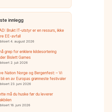
iste innlegg
AD: Brukt IT-utstyr er en ressurs, ikke
re EE-avfall
blisert
4. august 2026
å grep for enklere kildesortering
der Bislett Games
blisert
2. juli 2026
ve Nation Norge og Bergenfest: – Vi
l bli en av Europas grønneste festivaler
blisert
23. juni 2026
tte må du huske før du leverer
akbilen
blisert
16. juni 2026