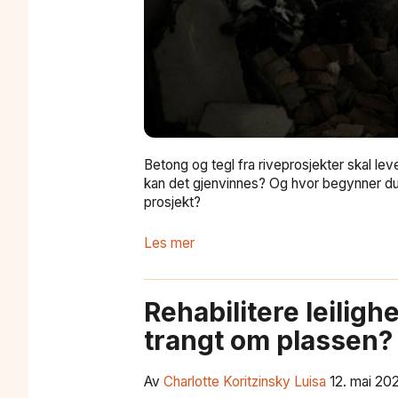
Betong og tegl fra riveprosjekter skal lev
kan det gjenvinnes? Og hvor begynner du
prosjekt?
Les mer
Rehabilitere leiligh
trangt om plassen?
Av
Charlotte Koritzinsky Luisa
12. mai 20