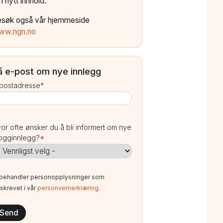
 nytt innhold.
esøk også vår hjemmeside
ww.ngn.no
å e-post om nye innlegg
postadresse
*
or ofte ønsker du å bli informert om nye
ogginnlegg?
*
 behandler personopplysninger som
skrevet i vår
personvernerklæring
.