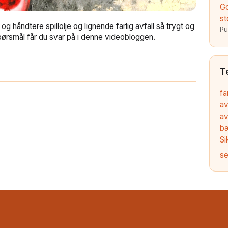
Go
st
 håndtere spillolje og lignende farlig avfall så trygt og
Pu
pørsmål får du svar på i denne videobloggen.
T
fa
av
av
b
Si
se