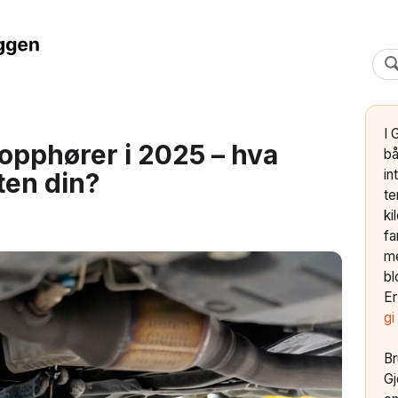
I 
 opphører i 2025 – hva
bå
in
ten din?
te
ki
fa
me
bl
Er
gi
Br
Gj