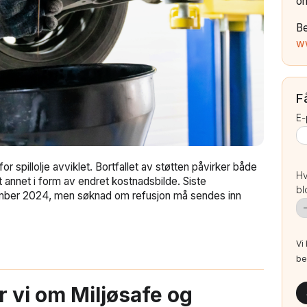
om
B
w
F
E-
or spillolje avviklet. Bortfallet av støtten påvirker både
Hv
t annet i form av endret kostnadsbilde. Siste
bl
desember 2024, men søknad om refusjon må sendes inn
Vi
be
r vi om Miljøsafe og