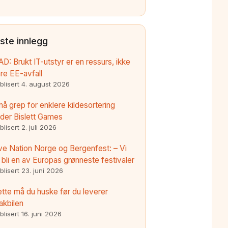
iste innlegg
AD: Brukt IT-utstyr er en ressurs, ikke
re EE-avfall
blisert
4. august 2026
å grep for enklere kildesortering
der Bislett Games
blisert
2. juli 2026
ve Nation Norge og Bergenfest: – Vi
l bli en av Europas grønneste festivaler
blisert
23. juni 2026
tte må du huske før du leverer
akbilen
blisert
16. juni 2026