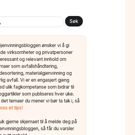
Søk
Gjenvinningsbloggen ønsker vi å gi
de virksomheter og privatpersoner
teressant og relevant innhold om
maer som avfallshåndtering,
ldesortering, materialgjenvinning og
rlig avfall. Vi er en engasjert gjeng
d ulik fagkompetanse som bidrar til
oggartikler som publiseres hver uke.
 det temaer du mener vi bør ta tak i, så
 oss et tips!
uk gjerne skjemaet til å melde deg på
envinningsbloggen, så får du varsler