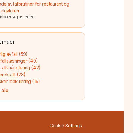
de avfallsrutiner for restaurant og
orkjøkken
blisert
9. juni 2026
emaer
rlig avfall
(59)
fallsløsninger
(49)
fallshåndtering
(42)
ærekraft
(23)
kker makulering
(16)
 alle
Cookie Settings