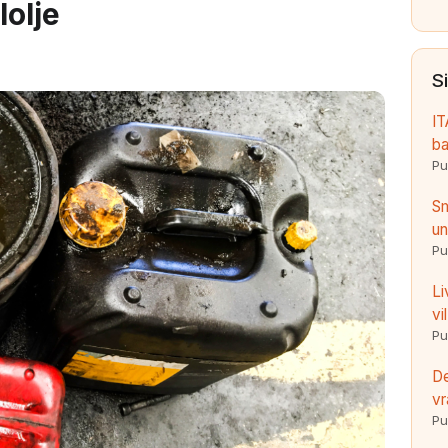
lolje
S
IT
ba
Pu
Sm
un
Pu
Li
vi
Pu
De
vr
Pu