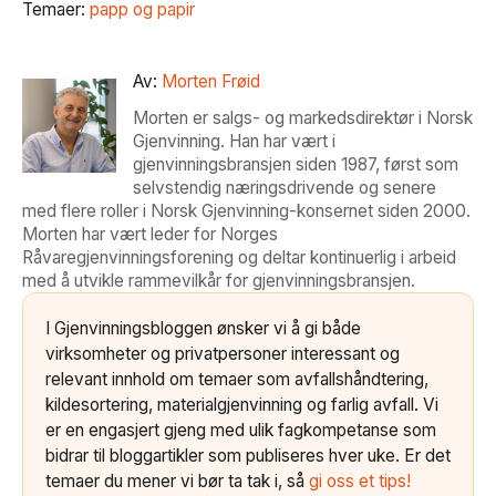
Temaer:
papp og papir
Av:
Morten Frøid
Morten er salgs- og markedsdirektør i Norsk
Gjenvinning. Han har vært i
gjenvinningsbransjen siden 1987, først som
selvstendig næringsdrivende og senere
med flere roller i Norsk Gjenvinning-konsernet siden 2000.
Morten har vært leder for Norges
Råvaregjenvinningsforening og deltar kontinuerlig i arbeid
med å utvikle rammevilkår for gjenvinningsbransjen.
I Gjenvinningsbloggen ønsker vi å gi både
virksomheter og privatpersoner interessant og
relevant innhold om temaer som avfallshåndtering,
kildesortering, materialgjenvinning og farlig avfall. Vi
er en engasjert gjeng med ulik fagkompetanse som
bidrar til bloggartikler som publiseres hver uke. Er det
temaer du mener vi bør ta tak i, så
gi oss et tips!