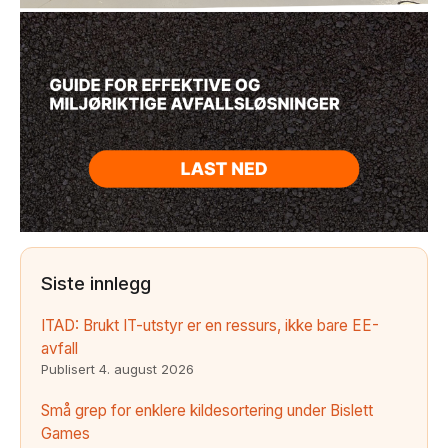
Siste innlegg
ITAD: Brukt IT-utstyr er en ressurs, ikke bare EE-
avfall
Publisert
4. august 2026
Små grep for enklere kildesortering under Bislett
Games