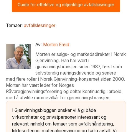
Guide for effektive og miljøriktige avfallsløsninger
Temaer:
avfallsløsninger
Av:
Morten Frøid
Morten er salgs- og markedsdirektør i Norsk
Gjenvinning. Han har vært i
gjenvinningsbransjen siden 1987, først som
selvstendig næringsdrivende og senere
med flere roller i Norsk Gjenvinning-konsernet siden 2000.
Morten har vært leder for Norges
Råvaregjenvinningsforening og deltar kontinuerlig i arbeid
med å utvikle rammevilkår for gjenvinningsbransjen.
I Gjenvinningsbloggen ønsker vi å gi både
virksomheter og privatpersoner interessant og
relevant innhold om temaer som avfallshåndtering,
kildesortering, materialgjenvinning og farlig avfall. Vi