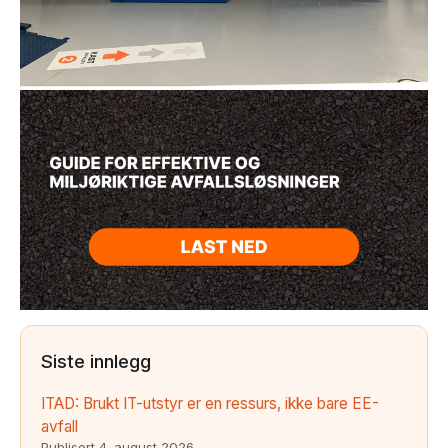
Siste innlegg
ITAD: Brukt IT-utstyr er en ressurs, ikke bare EE-
avfall
Publisert
4. august 2026