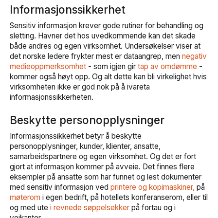
Informasjonssikkerhet
Sensitiv informasjon krever gode rutiner for behandling og
sletting. Havner det hos uvedkommende kan det skade
både andres og egen virksomhet. Undersøkelser viser at
det norske ledere frykter mest er dataangrep, men
negativ
medieoppmerksomhet
- som igjen gir
tap av omdømme
-
kommer også høyt opp. Og alt dette kan bli virkelighet hvis
virksomheten ikke er god nok på å ivareta
informasjonssikkerheten.
Beskytte personopplysninger
Informasjonssikkerhet betyr å beskytte
personopplysninger, kunder, klienter, ansatte,
samarbeidspartnere og egen virksomhet. Og det er fort
gjort at informasjon kommer på avveie. Det finnes flere
eksempler på ansatte som har funnet og lest dokumenter
med sensitiv informasjon ved
printere og kopimaskiner,
på
møterom
i egen bedrift, på hotellets konferanserom, eller til
og med ute
i revnede søppelsekker
på fortau og i
veikanter.