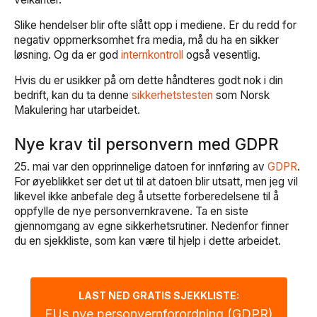
Slike hendelser blir ofte slått opp i mediene. Er du redd for
negativ oppmerksomhet fra media, må du ha en sikker
løsning. Og da er god
internkontroll
også vesentlig.
Hvis du er usikker på om dette håndteres godt nok i din
bedrift, kan du ta denne
sikkerhetstesten
som Norsk
Makulering har utarbeidet.
Nye krav til personvern med GDPR
25. mai var den opprinnelige datoen for innføring av
GDPR
.
For øyeblikket ser det ut til at datoen blir utsatt, men jeg vil
likevel ikke anbefale deg å utsette forberedelsene til å
oppfylle de nye personvernkravene. Ta en siste
gjennomgang av egne sikkerhetsrutiner. Nedenfor finner
du en sjekkliste, som kan være til hjelp i dette arbeidet.
LAST NED GRATIS SJEKKLISTE:
EUs nye personvernforordning (GDPR)