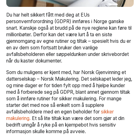
Du har helt sikkert fått med deg at EUs
personvernforordning (GDPR) innføres i Norge ganske
snart. Kanskje også at brudd på de nye reglene kan føre til
millionbøter. Derfor kan det være lurt å ta en siste
gjennomgang av egne rutiner og tiltak – spesielt hvis du er
en av dem som fortsatt bruker den vanlige
avfallsbeholderen eller søppeldunken under skrivebordet
når du kaster dokumenter.
Som du muligens er kjent med, har Norsk Gjenvinning et
datterselskap – Norsk Makulering. Det selskapet leder jeg,
og mine dager er for tiden fylt opp med å hjelpe kunder
med å forberede seg på GDPR, blant annet gjennom tiltak
som å innføre rutiner for sikker makulering. For mange
starter det med noe så enkelt som å supplere
avfallsbeholdere med en egen beholder for
sikker
makulering.
Et så lite tiltak kan være det som gjør at din
bedrift unngår å ryke på en kjempebot hvis sensitiv
informasjon skulle komme på avveie.