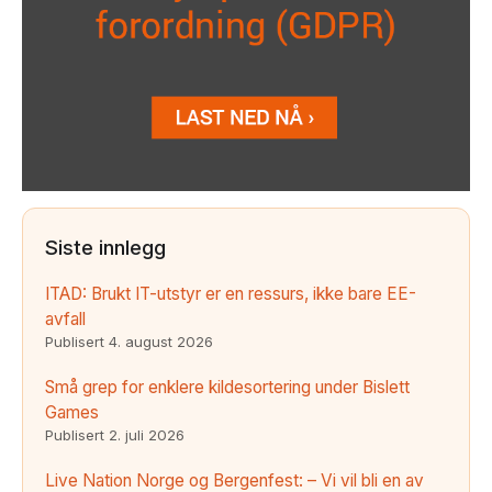
Siste innlegg
ITAD: Brukt IT-utstyr er en ressurs, ikke bare EE-
avfall
Publisert
4. august 2026
Små grep for enklere kildesortering under Bislett
Games
Publisert
2. juli 2026
Live Nation Norge og Bergenfest: – Vi vil bli en av