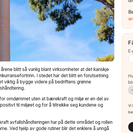
om
B
w
F
E-
rene blitt så vanlig blant virksomheter at det kanskje
kurransefortrinn. I stedet har det blitt en forutsetning
Hv
et viktig å bygge videre på bedriftens grønne
bl
shåndtering.
 for omdømmet uten at bærekraft og miljø er en del av
ositivt til miljøet og for å tiltrekke seg kundene og
Vi
be
raft avfallshåndteringen har på dette området og rollen
me. Ved hjelp av gode rutiner blir det enklere å unngå