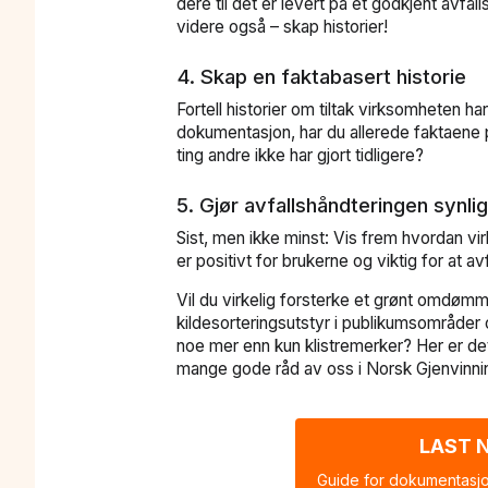
dere til det er levert på et godkjent avfa
videre også – skap historier!
4. Skap en faktabasert historie
Fortell historier om tiltak virksomheten h
dokumentasjon, har du allerede faktaene p
ting andre ikke har gjort tidligere?
5. Gjør avfallshåndteringen synlig
Sist, men ikke minst: Vis frem hvordan v
er positivt for brukerne og viktig for at av
Vil du virkelig forsterke et grønt omdømme
kildesorteringsutstyr i publikumsområder
noe mer enn kun klistremerker? Her er de
mange gode råd av oss i Norsk Gjenvinni
LAST N
Guide for dokumentasjo