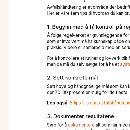
Avfallshåndtering er et område der bedrifte
Her er våre fem tips til hvordan du kan br
1. Begynn med å få kontroll på r
Å følge regelverket er grunnleggende for 
som er involvert må ha kunnskap både om
praksis. Videre er samarbeid med en seriø
For å kontrollere at rutiner og lovverk blir
men da må du selv sørge for å ha et
sys
2. Sett konkrete mål
Sett høye og håndgripelige mål som kan 
der 70-80 prosent er mulig for de fleste.
Les også:
5 tips til smart avfallshåndteri
3. Dokumenter resultatene
Sørg for å
dokumentere
alt som har med a