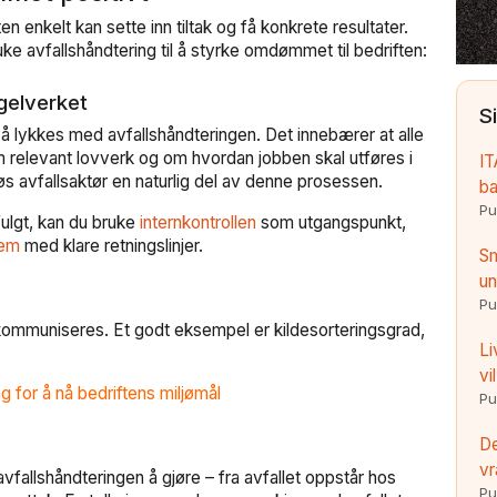
n enkelt kan sette inn tiltak og få konkrete resultater.
uke avfallshåndtering til å styrke omdømmet til bedriften:
egelverket
S
å lykkes med avfallshåndteringen. Det innebærer at alle
 relevant lovverk og om hvordan jobben skal utføres i
IT
s avfallsaktør en naturlig del av denne prosessen.
ba
Pu
 fulgt, kan du bruke
internkontrollen
som utgangspunkt,
tem
med klare retningslinjer.
Sm
un
Pu
kommuniseres. Et godt eksempel er kildesorteringsgrad,
Li
vi
ng for å nå bedriftens miljømål
Pu
De
vr
vfallshåndteringen å gjøre – fra avfallet oppstår hos
Pu