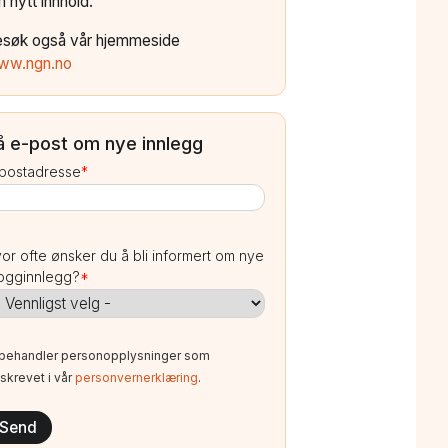
 nytt innhold.
esøk også vår hjemmeside
ww.ngn.no
å e-post om nye innlegg
postadresse
*
or ofte ønsker du å bli informert om nye
ogginnlegg?
*
 behandler personopplysninger som
skrevet i vår
personvernerklæring
.