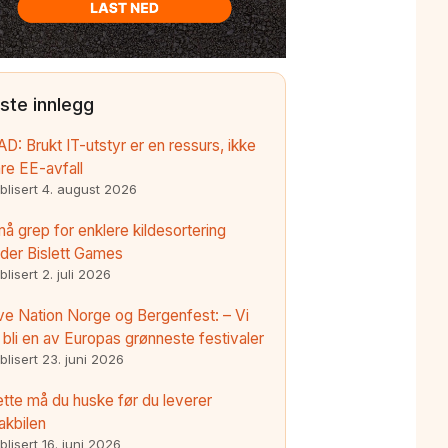
iste innlegg
AD: Brukt IT-utstyr er en ressurs, ikke
re EE-avfall
blisert
4. august 2026
å grep for enklere kildesortering
der Bislett Games
blisert
2. juli 2026
ve Nation Norge og Bergenfest: – Vi
l bli en av Europas grønneste festivaler
blisert
23. juni 2026
tte må du huske før du leverer
akbilen
blisert
16. juni 2026