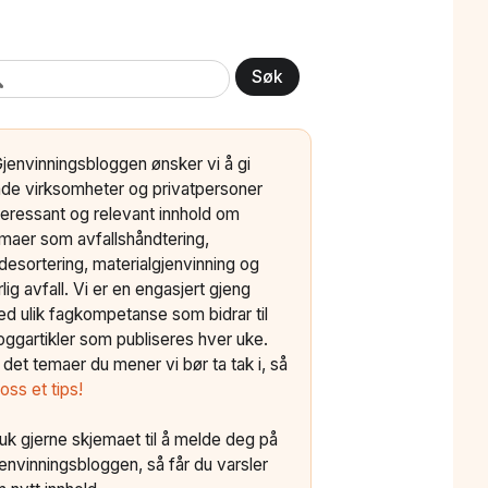
Søk
Gjenvinningsbloggen ønsker vi å gi
de virksomheter og privatpersoner
teressant og relevant innhold om
maer som avfallshåndtering,
ldesortering, materialgjenvinning og
rlig avfall. Vi er en engasjert gjeng
d ulik fagkompetanse som bidrar til
oggartikler som publiseres hver uke.
 det temaer du mener vi bør ta tak i, så
 oss et tips!
uk gjerne skjemaet til å melde deg på
envinningsbloggen, så får du varsler