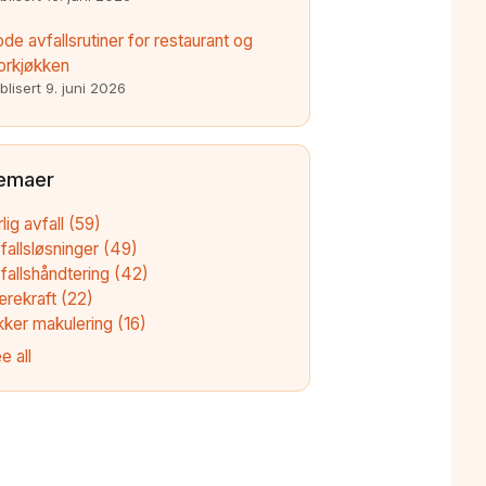
de avfallsrutiner for restaurant og
orkjøkken
blisert
9. juni 2026
emaer
rlig avfall
(59)
fallsløsninger
(49)
fallshåndtering
(42)
ærekraft
(22)
kker makulering
(16)
e all