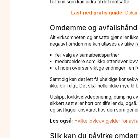
feiltrinn som kan bidra til det motsatte.
Last ned gratis guide:
Dokum
Omdømme og avfallshåndt
Alt virksomheten og ansatte gjør eller ikk
negativt omdømme kan utløses av ulike fa
feil valg av samarbeidspartner
medarbeidere som ikke etterlever lovv
at noen overser viktige endringer i en fors
Samtidig kan det lett få uheldige konsekv
ikke blir fulgt. Det skal heller ikke mye til f
Utslipp, kvikksølvdeponering, dumping av f
sikkert sett eller hørt om tilfeller du, 
og sist ligger ansvaret hos den som generer
Les også:
Hvilke lovkrav gjelder for avf
Slik kan du påvirke omdøm