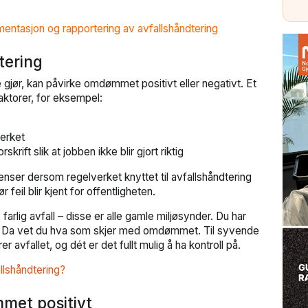
entasjon og rapportering av avfallshåndtering
ering
e gjør, kan påvirke omdømmet positivt eller negativt. Et
ktorer, for eksempel:
erket
krift slik at jobben ikke blir gjort riktig
enser dersom regelverket knyttet til avfallshåndtering
ør feil blir kjent for offentligheten.
arlig avfall – disse er alle gamle miljøsynder. Du har
også. Da vet du hva som skjer med omdømmet. Til syvende
 avfallet, og dét er det fullt mulig å ha kontroll på.
allshåndtering?
met positivt