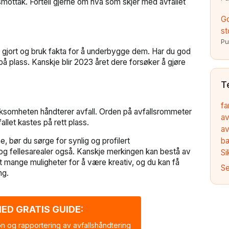
llsmottak. Fortell gjerne om hva som skjer med avfallet
Go
st
Pu
ar gjort og bruk fakta for å underbygge dem. Har du god
å plass. Kanskje blir 2023 året dere forsøker å gjøre
T
fa
irksomheten håndterer avfall. Orden på avfallsrommeter
av
fallet kastes på rett plass.
av
, bør du sørge for synlig og profilert
b
 og fellesarealer også. Kanskje merkingen kan bestå av
Si
t mange muligheter for å være kreativ, og du kan få
Se
ng.
ED GRATIS GUIDE:
n og rapportering av avfallshåndtering