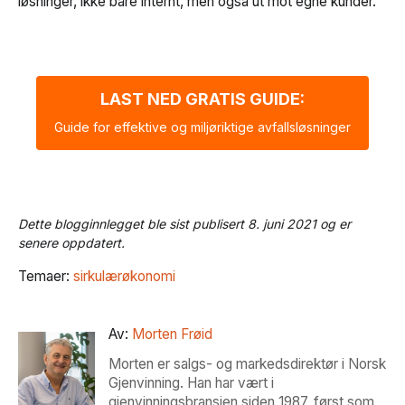
løsninger, ikke bare internt, men også ut mot egne kunder.
LAST NED GRATIS GUIDE:
Guide for effektive og miljøriktige avfallsløsninger
Dette blogginnlegget ble sist publisert 8. juni 2021 og er
senere oppdatert.
Temaer:
sirkulærøkonomi
Av:
Morten Frøid
Morten er salgs- og markedsdirektør i Norsk
Gjenvinning. Han har vært i
gjenvinningsbransjen siden 1987, først som