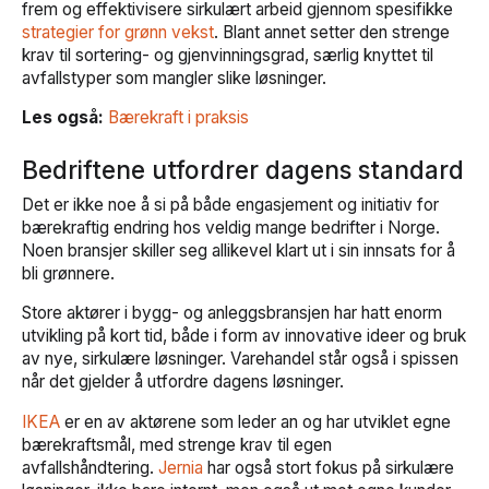
frem og effektivisere sirkulært arbeid gjennom spesifikke
strategier for grønn vekst
. Blant annet setter den strenge
krav til sortering- og gjenvinningsgrad, særlig knyttet til
avfallstyper som mangler slike løsninger.
Les også:
Bærekraft i praksis
Bedriftene utfordrer dagens standard
Det er ikke noe å si på både engasjement og initiativ for
bærekraftig endring hos veldig mange bedrifter i Norge.
Noen bransjer skiller seg allikevel klart ut i sin innsats for å
bli grønnere.
Store aktører i bygg- og anleggsbransjen har hatt enorm
utvikling på kort tid, både i form av innovative ideer og bruk
av nye, sirkulære løsninger. Varehandel står også i spissen
når det gjelder å utfordre dagens løsninger.
IKEA
er en av aktørene som leder an og har utviklet egne
bærekraftsmål, med strenge krav til egen
avfallshåndtering.
Jernia
har også stort fokus på sirkulære