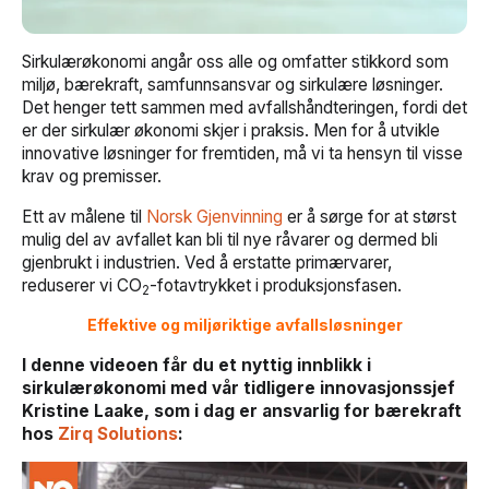
Sirkulærøkonomi angår oss alle og omfatter stikkord som
miljø, bærekraft, samfunnsansvar og sirkulære løsninger.
Det henger tett sammen med avfallshåndteringen, fordi det
er der sirkulær økonomi skjer i praksis. Men for å utvikle
innovative løsninger for fremtiden, må vi ta hensyn til visse
krav og premisser.
Ett av målene til
Norsk Gjenvinning
er å sørge for at størst
mulig del av avfallet kan bli til nye råvarer og dermed bli
gjenbrukt i industrien. Ved å erstatte primærvarer,
reduserer vi CO
-fotavtrykket i produksjonsfasen.
2
Effektive og miljøriktige avfallsløsninger
I denne videoen får du et nyttig innblikk i
sirkulærøkonomi med vår tidligere innovasjonssjef
Kristine Laake, som i dag er ansvarlig for bærekraft
hos
Zirq Solutions
: