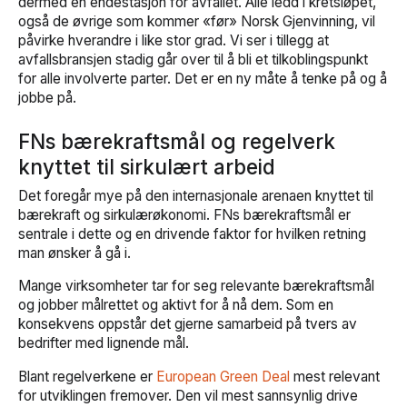
dermed en endestasjon for avfallet. Alle ledd i kretsløpet,
også de øvrige som kommer «før» Norsk Gjenvinning, vil
påvirke hverandre i like stor grad. Vi ser i tillegg at
avfallsbransjen stadig går over til å bli et tilkoblingspunkt
for alle involverte parter. Det er en ny måte å tenke på og å
jobbe på.
FNs bærekraftsmål og regelverk
knyttet til sirkulært arbeid
Det foregår mye på den internasjonale arenaen knyttet til
bærekraft og sirkulærøkonomi. FNs bærekraftsmål er
sentrale i dette og en drivende faktor for hvilken retning
man ønsker å gå i.
Mange virksomheter tar for seg relevante bærekraftsmål
og jobber målrettet og aktivt for å nå dem. Som en
konsekvens oppstår det gjerne samarbeid på tvers av
bedrifter med lignende mål.
Blant regelverkene er
European Green Deal
mest relevant
for utviklingen fremover. Den vil mest sannsynlig drive