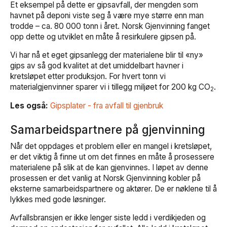
Et eksempel på dette er gipsavfall, der mengden som
havnet på deponi viste seg å være mye større enn man
trodde – ca. 80 000 tonn i året. Norsk Gjenvinning fanget
opp dette og utviklet en måte å resirkulere gipsen på.
Vi har nå et eget gipsanlegg der materialene blir til «ny»
gips av så god kvalitet at det umiddelbart havner i
kretsløpet etter produksjon. For hvert tonn vi
materialgjenvinner sparer vi i tillegg miljøet for 200 kg CO
.
2
Les også:
Gipsplater - fra avfall til gjenbruk
Samarbeidspartnere på gjenvinning
Når det oppdages et problem eller en mangel i kretsløpet,
er det viktig å finne ut om det finnes en måte å prosessere
materialene på slik at de kan gjenvinnes. I løpet av denne
prosessen er det vanlig at Norsk Gjenvinning kobler på
eksterne samarbeidspartnere og aktører. De er nøklene til å
lykkes med gode løsninger.
Avfallsbransjen er ikke lenger siste ledd i verdikjeden og