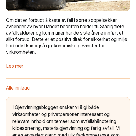
Om det er forbudt å kaste avfall i sorte søppelsekker
avhenger av hvor i landet bedriften holder til. Stadig flere
avfallsaktører og kommuner har de siste årene innført et
slikt forbud. Dette er et positivt tiltak for sikkerhet og miljø.
Forbudet kan også gi økonomiske gevinster for
virksomheten.
Les mer
Alle innlegg
I Gjenvinningsbloggen ønsker vi å gi både
virksomheter og privatpersoner interessant og
relevant innhold om temaer som avfallshåndtering,
kildesortering, materialgjenvinning og farlig avfall. Vi
er en engasjert gjeng med ulik fagkompetanse som