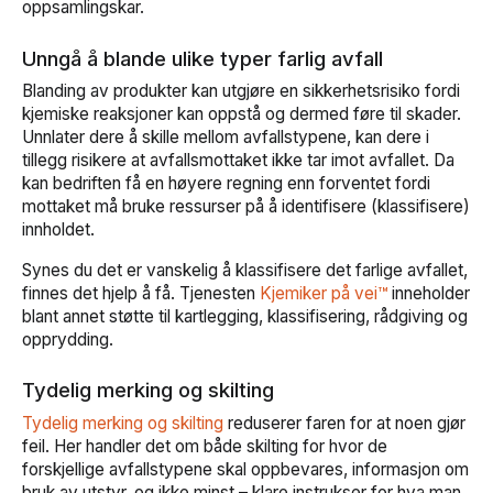
oppsamlingskar.
Unngå å blande ulike typer farlig avfall
Blanding av produkter kan utgjøre en sikkerhetsrisiko fordi
kjemiske reaksjoner kan oppstå og dermed føre til skader.
Unnlater dere å skille mellom avfallstypene, kan dere i
tillegg risikere at avfallsmottaket ikke tar imot avfallet. Da
kan bedriften få en høyere regning enn forventet fordi
mottaket må bruke ressurser på å identifisere (klassifisere)
innholdet.
Synes du det er vanskelig å klassifisere det farlige avfallet,
finnes det hjelp å få. Tjenesten
Kjemiker på vei™
inneholder
blant annet støtte til kartlegging, klassifisering, rådgiving og
opprydding.
Tydelig merking og skilting
Tydelig merking og skilting
reduserer faren for at noen gjør
feil. Her handler det om både skilting for hvor de
forskjellige avfallstypene skal oppbevares, informasjon om
bruk av utstyr, og ikke minst – klare instrukser for hva man