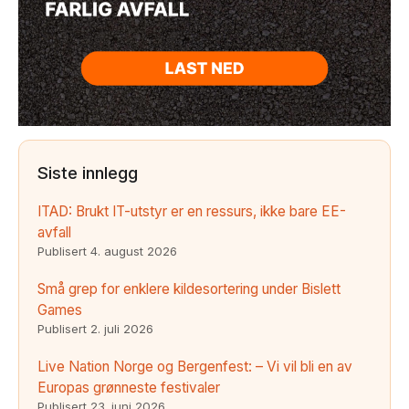
Siste innlegg
ITAD: Brukt IT-utstyr er en ressurs, ikke bare EE-
avfall
Publisert
4. august 2026
Små grep for enklere kildesortering under Bislett
Games
Publisert
2. juli 2026
Live Nation Norge og Bergenfest: – Vi vil bli en av
Europas grønneste festivaler
Publisert
23. juni 2026