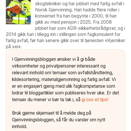
skogtekniker og har jobbet med farlig avfall i
Norsk Gjenvinning. Han hadde flere roller i
konsernet fra han begynte i 2000, til han
gikk av med pensjon i 2025. Fra 2008
jobbet han som ADR-sikkerhetsrådgiver, og i
2014 gikk han i tillegg inn i stillingen som fagkonsulent for
farlig avfall, før han senere gikk over til tjenesten «Kjemiker
på vei».
I Gjenvinningsbloggen ønsker vi å gi både
virksomheter og privatpersoner interessant og
relevant innhold om temaer som avfallshåndtering,
kildesortering, materialgjenvinning og farlig avfall. Vi
er en engasjert gjeng med ulik fagkompetanse som
bidrar til bloggartikler som publiseres hver uke. Er det
temaer du mener vi bør ta tak i, så
gi oss et tips!
Bruk gjerne skjemaet til å melde deg på
Gjenvinningsbloggen, så får du varsler om nytt
innhold.