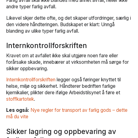
Farlig avfall skal ikke blandes med annet avfall, heller ikke
andre typer farlig avfall.
Likevel skjer dette ofte, og det skaper utfordringer, særlig i
den videre håndteringen. Budskapet er klart: Unngå
blanding av ulike typer farlig avfall.
Internkontrollforskriften
Kravet om at avfallet ikke skal utgjøre noen fare eller
forårsake skade, innebærer at virksomheten må sørge for
sikker oppbevaring.
Internkontrollforskriften
legger også føringer knyttet til
helse, miljø og sikkerhet. Håndterer bedriften farlige
kjemikalier, plikter dere ifølge Arbeidstilsynet å føre et
stoffkartotek
.
Les også:
Nye regler for transport av farlig gods – dette
må du vite
Sikker lagring og oppbevaring av