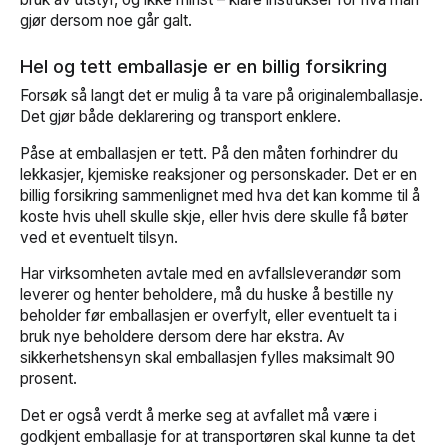
gjør dersom noe går galt.
Hel og tett emballasje er en billig forsikring
Forsøk så langt det er mulig å ta vare på originalemballasje.
Det gjør både deklarering og transport enklere.
Påse at emballasjen er tett. På den måten forhindrer du
lekkasjer, kjemiske reaksjoner og personskader. Det er en
billig forsikring sammenlignet med hva det kan komme til å
koste hvis uhell skulle skje, eller hvis dere skulle få bøter
ved et eventuelt tilsyn.
Har virksomheten avtale med en avfallsleverandør som
leverer og henter beholdere, må du huske å bestille ny
beholder før emballasjen er overfylt, eller eventuelt ta i
bruk nye beholdere dersom dere har ekstra. Av
sikkerhetshensyn skal emballasjen fylles maksimalt 90
prosent.
Det er også verdt å merke seg at avfallet må være i
godkjent emballasje for at transportøren skal kunne ta det