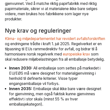
gjenvunnet. Ved å matche riktig papirfabrikk med riktig
papirmateriale, sikrer vi at materialene ikke bare selges
videre, men brukes hos fabrikkene som lager nye
produkter.
Nye krav og reguleringer
Klima- og miljødepartementet har revidert avfallsforskriften
og endringene trådte i kraft 1. juli 2025. Regelverket er en
tilpasning til EUs rammedirektiv for avfall, og bidrar til å
harmonisere norsk regelverk med
europeiske krav
som
skal redusere miljøbelastningen fra all emballasje betydelig.
Innen 2030:
All emballasje som settes på markedet i
EU/EØS må være designet for materialgjenvinning i
henhold til definerte kriterier. Visse typer
engangsemballasje vil forbys.
Innen 2035:
Emballasje skal ikke bare være designet
for gjenvinning, men også faktisk kunne gjenvinnes
effektivt i stor skala (minst 55 % av hver
emballasjekategori).