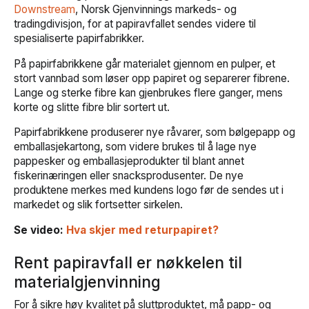
Downstream
, Norsk Gjenvinnings markeds- og
tradingdivisjon, for at papiravfallet sendes videre til
spesialiserte papirfabrikker.
På papirfabrikkene går materialet gjennom en pulper, et
stort vannbad som løser opp papiret og separerer fibrene.
Lange og sterke fibre kan gjenbrukes flere ganger, mens
korte og slitte fibre blir sortert ut.
Papirfabrikkene produserer nye råvarer, som bølgepapp og
emballasjekartong, som videre brukes til å lage nye
pappesker og emballasjeprodukter til blant annet
fiskerinæringen eller snacksprodusenter. De nye
produktene merkes med kundens logo før de sendes ut i
markedet og slik fortsetter sirkelen.
Se video:
Hva skjer med returpapiret?
Rent papiravfall er nøkkelen til
materialgjenvinning
For å sikre høy kvalitet på sluttproduktet, må papp- og