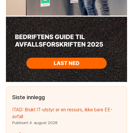
Siste innlegg
ITAD: Brukt IT-utstyr er en ressurs, ikke bare EE-
avfall
Publisert
4. august 2026