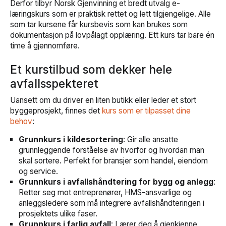
Derfor tilbyr Norsk Gjenvinning et bredt utvalg e-
læringskurs som er praktisk rettet og lett tilgjengelige. Alle
som tar kursene får kursbevis som kan brukes som
dokumentasjon på lovpålagt opplæring. Ett kurs tar bare én
time å gjennomføre.
Et kurstilbud som dekker hele
avfallsspekteret
Uansett om du driver en liten butikk eller leder et stort
byggeprosjekt, finnes det
kurs som er tilpasset dine
behov
:
Grunnkurs i kildesortering
: Gir alle ansatte
grunnleggende forståelse av hvorfor og hvordan man
skal sortere. Perfekt for bransjer som handel, eiendom
og service.
Grunnkurs i avfallshåndtering for bygg og anlegg
:
Retter seg mot entreprenører, HMS-ansvarlige og
anleggsledere som må integrere avfallshåndteringen i
prosjektets ulike faser.
Grunnkurs i farlig avfall
: Lærer deg å gjenkjenne,