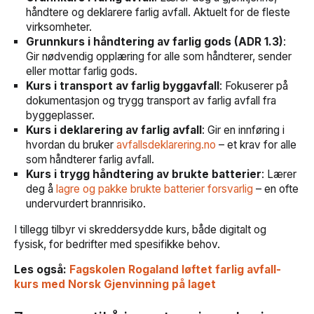
håndtere og deklarere farlig avfall. Aktuelt for de fleste
virksomheter.
Grunnkurs i håndtering av farlig gods (ADR 1.3)
:
Gir nødvendig opplæring for alle som håndterer, sender
eller mottar farlig gods.
Kurs i transport av farlig byggavfall
: Fokuserer på
dokumentasjon og trygg transport av farlig avfall fra
byggeplasser.
Kurs i deklarering av farlig avfall
: Gir en innføring i
hvordan du bruker
avfallsdeklarering.no
– et krav for alle
som håndterer farlig avfall.
Kurs i trygg håndtering av brukte batterier
: Lærer
deg å
lagre og pakke brukte batterier forsvarlig
– en ofte
undervurdert brannrisiko.
I tillegg tilbyr vi skreddersydde kurs, både digitalt og
fysisk, for bedrifter med spesifikke behov.
Les også:
Fagskolen Rogaland løftet farlig avfall-
kurs med Norsk Gjenvinning på laget